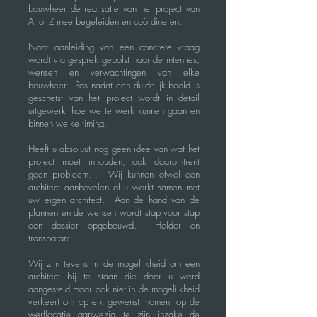
bouwheer de realisatie van het project van
A tot Z mee begeleiden en coördineren.
Naar aanleiding van een concrete vraag
wordt via gesprek gepolst naar de intenties,
wensen en verwachtingen van elke
bouwheer. Pas nadat een duidelijk beeld is
geschetst van het project wordt in detail
uitgewerkt hoe we te werk kunnen gaan en
binnen welke timing.
Heeft u absoluut nog geen idee van wat het
project moet inhouden, ook daaromtrent
geen probleem… Wij kunnen ofwel een
architect aanbevelen of u werkt samen met
uw eigen architect. Aan de hand van de
plannen en de wensen wordt stap voor stap
een dossier opgebouwd. Helder en
transparant.
Wij zijn tevens in de mogelijkheid om een
architect bij te staan die door u werd
aangesteld maar ook niet in de mogelijkheid
verkeert om op elk gewenst moment op de
werflocatie aanwezig te zijn inzake de