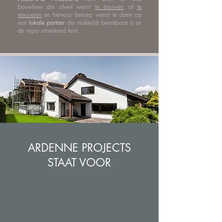
bouwheer die ofwel wenst
te bouwen
of
te
renoveren
en hiervoor beroep wenst te doen op
een
lokale partner
die makkelijk bereikbaar is en
de regio uitstekend kent.
ARDENNE PROJECTS
STAAT VOOR