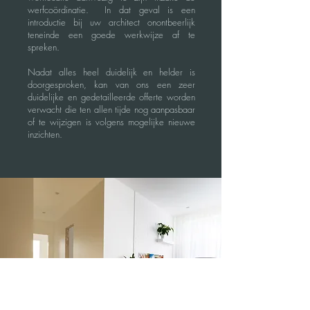
werfcoördinatie. In dat geval is een
introductie bij uw architect onontbeerlijk
teneinde een goede werkwijze af te
spreken.
Nadat alles heel duidelijk en helder is
doorgesproken, kan van ons een zeer
duidelijke en gedetailleerde offerte worden
verwacht die ten allen tijde nog aanpasbaar
of te wijzigen is volgens mogelijke nieuwe
inzichten.