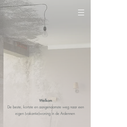
Welkom
De beste, kortste en aangenaamste weg naar een
eigen
(vakantie)woning in de Ardennen