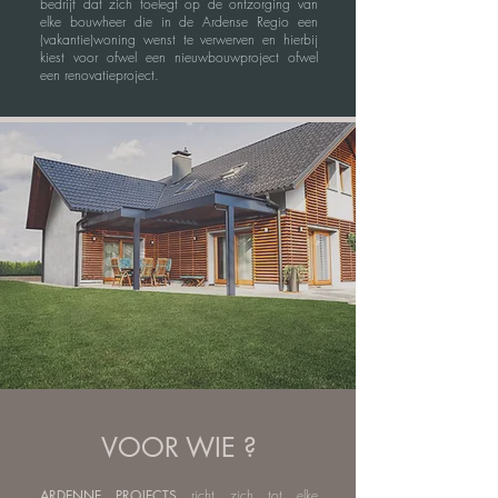
bedrijf dat zich toelegt op de ontzorging van
elke bouwheer die in de Ardense Regio een
(vakantie)woning wenst te verwerven en hierbij
kiest voor ofwel een nieuwbouwproject ofwel
een renovatieproject.
VOOR WIE ?
ARDENNE PROJECTS
richt zich tot elke