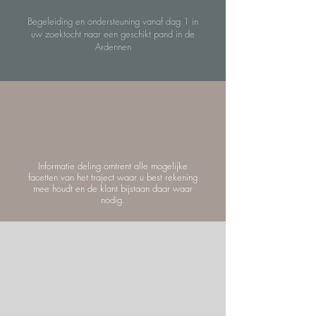
Begeleiding en ondersteuning vanaf dag 1 in
uw zoektocht naar een geschikt pand in de
Ardennen
Informatie deling omtrent alle mogelijke
facetten van het traject waar u best rekening
mee houdt en de klant bijstaan daar waar
nodig.