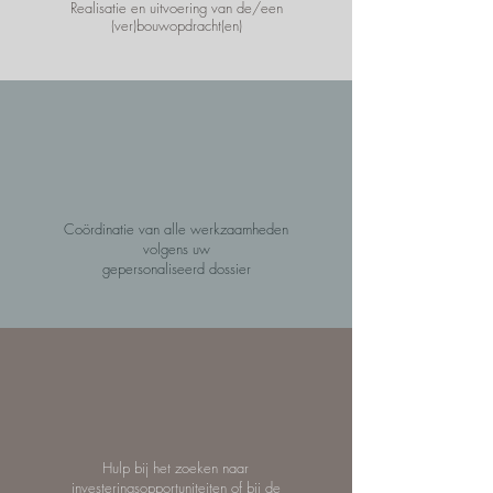
Realisatie en uitvoering van de/een
(ver)bouwopdracht(en)
Coördinatie van alle werkzaamheden
volgens uw
gepersonaliseerd dossier
Hulp bij het zoeken naar
investeringsopportuniteiten of bij de